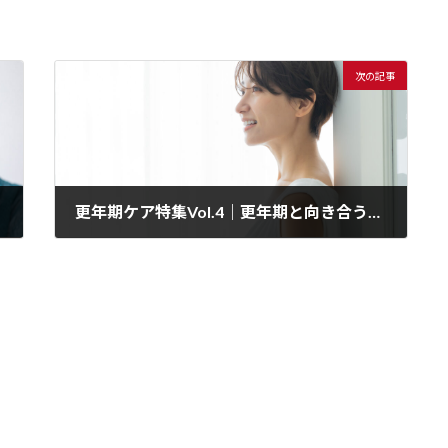
次の記事
更年期ケア特集Vol.4｜更年期と向き合うということ― 頭痛・吐き気・心の不調、そして大切な判断 ―
2026年2月27日