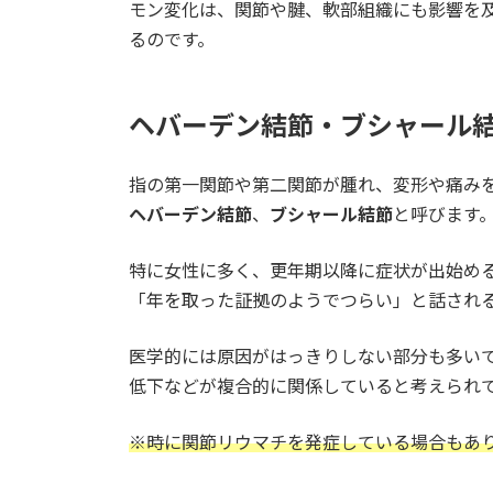
モン変化は、関節や腱、軟部組織にも影響を
るのです。
ヘバーデン結節・ブシャール
指の第一関節や第二関節が腫れ、変形や痛み
ヘバーデン結節
、
ブシャール結節
と呼びます
特に女性に多く、更年期以降に症状が出始め
「年を取った証拠のようでつらい」と話され
医学的には原因がはっきりしない部分も多い
低下などが複合的に関係していると考えられ
※時に関節リウマチを発症している場合もあ