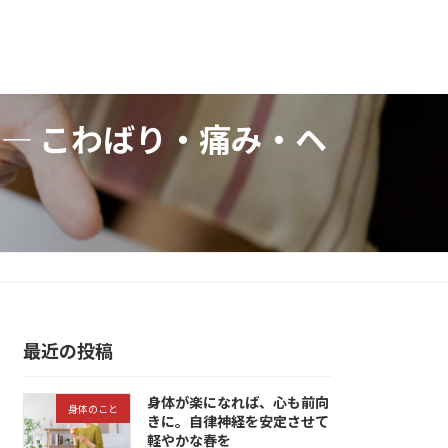
調― こわばり・痛み・ヘ
最近の投稿
身体が楽になれば、心も前向
身体のこと
きに。自律神経を安定させて
軽やかな春を