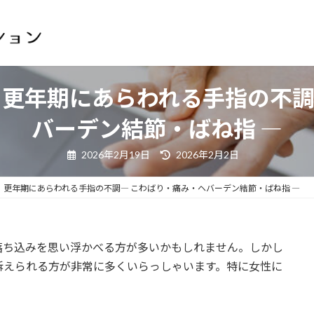
3｜更年期にあらわれる手指の不
バーデン結節・ばね指 ―
最
2026年2月19日
2026年2月2日
終
更
新
.3｜更年期にあらわれる手指の不調― こわばり・痛み・ヘバーデン結節・ばね指 ―
日
時
:
落ち込みを思い浮かべる方が多いかもしれません。しかし
訴えられる方が非常に多くいらっしゃいます。特に女性に