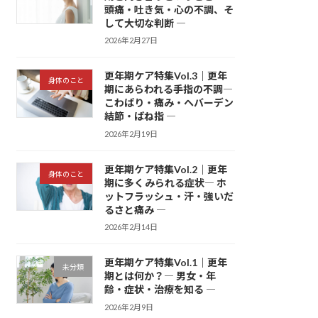
頭痛・吐き気・心の不調、そ
して大切な判断 ―
2026年2月27日
更年期ケア特集Vol.3｜更年
身体のこと
期にあらわれる手指の不調―
こわばり・痛み・ヘバーデン
結節・ばね指 ―
2026年2月19日
更年期ケア特集Vol.2｜更年
身体のこと
期に多くみられる症状― ホ
ットフラッシュ・汗・強いだ
るさと痛み ―
2026年2月14日
更年期ケア特集Vol.1｜更年
未分類
期とは何か？― 男女・年
齢・症状・治療を知る ―
2026年2月9日