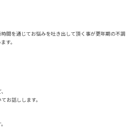
術時間を通じてお悩みを吐き出して頂く事が更年期の不調
います。
ど、
いてお話しします。
す。