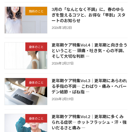
3月の「なんとなく不調」に。春のゆら
施術のこと
ぎを整えるコツと、お得な「早割」スタ
ートのお知らせ
2026年3月2日
更年期ケア特集Vol.4｜更年期と向き合う
身体のこと
ということ― 頭痛・吐き気・心の不調、
そして大切な判断 ―
2026年2月27日
更年期ケア特集Vol.3｜更年期にあらわれ
身体のこと
る手指の不調― こわばり・痛み・ヘバー
デン結節・ばね指 ―
2026年2月19日
更年期ケア特集Vol.2｜更年期に多くみ
身体のこと
られる症状― ホットフラッシュ・汗・強
いだるさと痛み ―