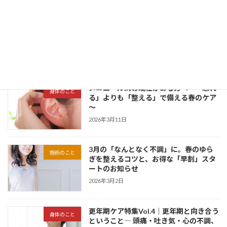
春の不調は花粉のせい？「休んでも抜け
施術のこと
ない疲れ」を整えるサロンケアのすすめ
2026年3月19日
メニエール病の既往がある方へ～「恐れ
身体のこと
る」よりも「整える」で備える春のケア
～
2026年3月11日
3月の「なんとなく不調」に。春のゆら
施術のこと
ぎを整えるコツと、お得な「早割」スタ
ートのお知らせ
2026年3月2日
更年期ケア特集Vol.4｜更年期と向き合う
身体のこと
ということ― 頭痛・吐き気・心の不調、