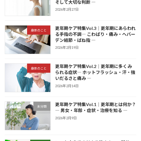
そして大切な判断 ―
2026年2月27日
更年期ケア特集Vol.3｜更年期にあらわれ
身体のこと
る手指の不調― こわばり・痛み・ヘバー
デン結節・ばね指 ―
2026年2月19日
更年期ケア特集Vol.2｜更年期に多くみ
身体のこと
られる症状― ホットフラッシュ・汗・強
いだるさと痛み ―
2026年2月14日
更年期ケア特集Vol.1｜更年期とは何か？
未分類
― 男女・年齢・症状・治療を知る ―
2026年2月9日