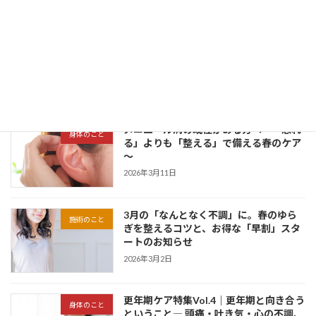
春の不調は花粉のせい？「休んでも抜け
施術のこと
ない疲れ」を整えるサロンケアのすすめ
2026年3月19日
メニエール病の既往がある方へ～「恐れ
身体のこと
る」よりも「整える」で備える春のケア
～
2026年3月11日
3月の「なんとなく不調」に。春のゆら
施術のこと
ぎを整えるコツと、お得な「早割」スタ
ートのお知らせ
2026年3月2日
更年期ケア特集Vol.4｜更年期と向き合う
身体のこと
ということ― 頭痛・吐き気・心の不調、